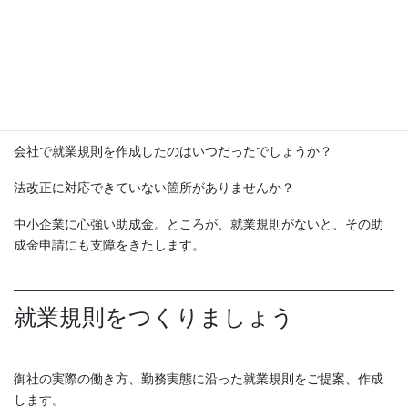
いいえ、そんなことはありません。10人以上だと労働基準監督署
への届け出義務があるというだけで、少人数でも就業規則は必要
です。
ネットを検索すると、就業規則のひな形が多数アップされていま
す。これをそのまま自社に適用して大丈夫でしょうか？
会社で就業規則を作成したのはいつだったでしょうか？
法改正に対応できていない箇所がありませんか？
中小企業に心強い助成金。ところが、就業規則がないと、その助
成金申請にも支障をきたします。
就業規則をつくりましょう
御社の実際の働き方、勤務実態に沿った就業規則をご提案、作成
します。