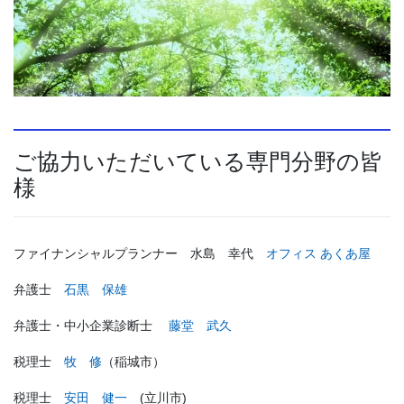
ご協力いただいている専門分野の皆
様
ファイナンシャルプランナー 水島 幸代
オフィス あくあ屋
弁護士
石黒 保雄
弁護士・中小企業診断士
藤堂 武久
税理士
牧 修
（稲城市）
税理士
安田 健一
(立川市)